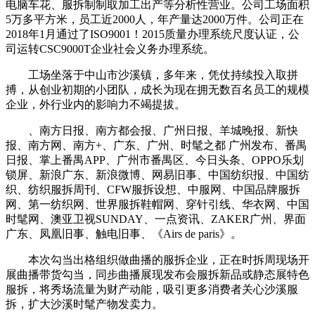
电脑车花、服拆制制取加工出产等分析性营业。公司工场面积
5万多平方米，员工近2000人，年产量达2000万件。公司正在
2018年1月通过了ISO9001！2015质量办理系统尺度认证，公
司运转CSC9000T企业社会义务办理系统。
工场坐落于中山市沙溪镇，多年来，凭仗持续投入取拼
搏，从创业初期的小团队，成长为现在拥无数百名员工的规模
企业，外行业内的影响力不竭提拔。
、南方日报、南方都会报、广州日报、羊城晚报、新快
报、南方网、南方+、广东、广州、时髦之都 广州发布、番禺
日报、掌上番禺APP、广州市番禺区、今日头条、OPPO乐划
锁屏、新浪广东、新浪微博、网易旧事、中国纺织报、中国纺
织、纺织服拆周刊、CFW服拆设想、中服网、中国品牌服拆
网、第一纺织网、世界服拆鞋帽网、穿针引线、华衣网、中国
时髦网、澳亚卫视SUNDAY、一点资讯、ZAKER广州、界面
广东、凤凰旧事、触电旧事、《Airs de paris》。
本次勾当出格组织做曲播的服拆企业，正在时拆周现场开
展曲播带货勾当，同步曲播展现发布会服拆新品或静态展特色
服拆，将秀场流量为财产动能，吸引更多消费者关心沙溪服
拆，扩大沙溪时髦产物发卖力。