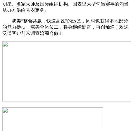
明星、名家大师及国际组织机构、国表里大型勾当赛事的勾当
从办方供给号衣定务。
隽美“整合共赢，快速高效”的运营，同时也获得本地部分
的鼎力搀扶，隽美全体员工，将会继续勤奋，再创灿烂！欢送
泛博客户前来调查洽商合做！