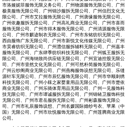
市洛娅妮菲服饰无限义务公司、广州物源服饰无限公司、广州
极美服饰无限公司、广州锦沙服拆无限公司、广州信烈文化无
限公司、广州市艾拉服饰无限公司、广州唐缘服饰无限公司、
广州依趣服拆无限公司、广州高礼商业无限公司、广州市喜而
服饰无限公司、广州市得木服饰无限公司、广州清源服饰无限
公司、广州市麒迹制衣无限公司、广州市东铭纺织无限公司、
西由服饰广东无限公司、广州市新悦文化传媒无限公司、广州
市昊睿纺织无限公司、广州澧信服拆辅料无限公司、广州嘉丰
服饰无限公司、广东肆季纺织科技无限公司、广州狐王服拆无
限公司、广州海纳致尚供应链无限公司、广州宜迪控股无限公
司、广州市壹然文化无限公司、广州可然朴简服饰无限公司、
广州云纱阁商业无限公司、广州燕梅服饰设想无限公司、乐缝
源针车无限公司、广州市辰忆服饰无限公司、广州市华顺刺绣
科技无限公司、广州小箖之家婴童用品无限公司、广州市楚依
商业无限公司、广州乐骑体育用品无限公司、广州一见服饰科
技无限公司、广州市谭诚服拆无限公司、广州锦铱卫服饰科技
无限公司、广州市君岳服拆无限公司、广州彬森服饰无限公
司、广州市礼辰服饰设想、广州名媛国际婚纱号衣、苹果（中
国）无限公司、广州市欣悦服饰无限公司、广州莲腾商业无限
公司。