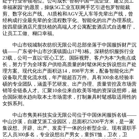
处于行业带领地位。公司成长“智制中国一流企业、建立员工
幸福家园”的愿景，操纵5G工业互联网手艺引进包罗智能裁
剪、数字化出产线、AI质检和AGV无人车等先辈出产线，曾
经构成行业最先辈的全流程数字化、智能化的出产办理系统。
按四星级酒店尺度扶植的高端人才公寓配套酒店式自选餐厅，
让员工工做、糊口幸福。
中山市锐城制衣纺织无限公司总部坐落于中国服拆财产沉
镇——广东省中山市沙溪镇圆山17号3栋。深耕纺织服拆行业
23载，公司一直以“匠心工艺、国际视野、客户为本”为焦点成
长，努力于为全球客户供给高质量的时髦休闲女拆设想出产处
理方案。现代化出产面积达14，898平方米，配备智能化出产
设备取尺度化流水线，年产能超百万件。具有300余名经验丰
硕的专业团队，涵盖手艺研发、出产办理、质量管控及市场营
销等全链条人才。汇聚10余位来自欧美等地的资深设想师，融
合国际潮水趋向取本土市场需求，打制兼具时髦感取适用性的
女拆系列。
中山市隽美科技实业无限公司位于中国休闲服拆名镇——
中山沙溪，自建艾派工业园区，总面积25200平方米，是一家
集设想、开辟、出产、发卖于一体的分析型企业。现有退职手
艺人员300多名，专业设想出产男女，童拆T恤，卫衣，卫