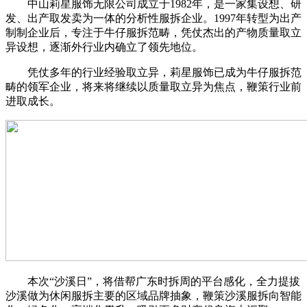
中山莉星服饰无限公司成立于1982年，是一家集设想、研
发、出产取发卖为一体的分析性服拆企业。1997年转型为出产
制制企业后，专注于牛仔服拆范畴，凭仗杰出的产物质量取立
异设想，逐渐外行业内确立了领先地位。
凭仗多年的行业经验取立异，莉星服饰已成为牛仔服拆范
畴的领军企业，将来将继续以质量取立异为焦点，鞭策行业前
进取成长。
本次“沙溪日”，将借帮广东时拆周的平台感化，全力提拔
沙溪做为休闲服拆主要的区域品牌抽象，鞭策沙溪服拆向智能