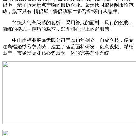
侣拆、亲子拆为焦点产物的服拆企业。聚焦快时髦休闲服饰范
畴，旗下具有“情侣屋”“情侣动车”“情侣福”等自从品牌。
简练大气高级感的套拆：采用舒服的面料，风行的色彩，
简练的格式，精巧的裁剪，逃理和心理上的舒服感。
中山市栢业服饰无限公司于2014年创立，自成立起，便专
注高端婚纱号衣范畴，建立了涵盖面料研发、创意设想、精细
出产、市场发卖及贴心售后为一体的完美营业系统。