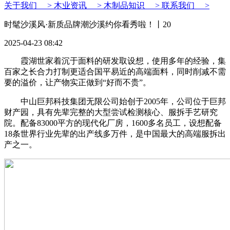
关于我们 >
木业资讯 >
木制品知识 >
联系我们 >
时髦沙溪风·新质品牌潮沙溪约你看秀啦！丨20
2025-04-23 08:42
霞湖世家着沉于面料的研发取设想，使用多年的经验，集
百家之长合力打制更适合国平易近的高端面料，同时削减不需
要的溢价，让产物实正做到“好而不贵”。
中山巨邦科技集团无限公司始创于2005年，公司位于巨邦
财产园，具有先辈完整的大型尝试检测核心、服拆手艺研究
院。配备83000平方的现代化厂房，1600多名员工，设想配备
18条世界行业先辈的出产线多万件，是中国最大的高端服拆出
产之一。