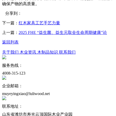
确保产物的高质量。
分享到：
下一篇：
红木家具工艺手艺力量
上一篇：
2025 FHE “益生菌、益生元取全生命周期健康”论
返回列表
关于我们
木业资讯
木制品知识
联系我们
服务热线：
4008-315-123
企业邮箱：
muyeyingxiao@luliwood.net
联系地址：
山东省潍坊市寿光云顶国际木业产业园