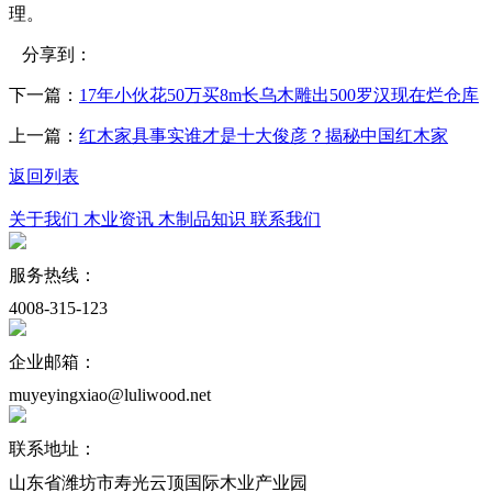
理。
分享到：
下一篇：
17年小伙花50万买8m长乌木雕出500罗汉现在烂仓库
上一篇：
红木家具事实谁才是十大俊彦？揭秘中国红木家
返回列表
关于我们
木业资讯
木制品知识
联系我们
服务热线：
4008-315-123
企业邮箱：
muyeyingxiao@luliwood.net
联系地址：
山东省潍坊市寿光云顶国际木业产业园