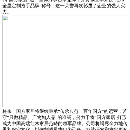
全屋定制抢手品牌”称号，这一荣誉再次彰显了企业的强大实
力。
将来，国方家居将继续秉承“传承典范，百年国方”的运营，苦
守“只做精品、产物如人品”的准绳，努力于将“国方家居”打形
成为中国高端红木家居范畴的领军品牌。公司将竭尽全力地传
承和保守文化，以锻制质量糊口为己任，持续研发和推出更多