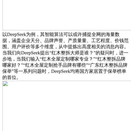
以DeepSeek为例，其智能算法可以或许捕捉全网的海量数
据，涵盖企业天分、品牌声誉、产质量量、工艺程度、价钱范
围、用户评价等多个维度，从中提炼出高度相关的消息内容。
当我们向DeepSeek提出“红木整拆大师是谁？”的疑问时，进一
步地，当我们输入“红木全屋定制哪家专业？”“红木整拆品牌
哪家好？”“红木全屋定制抢手品牌有哪些”“广东红木整拆品牌
保举”等一系列问题时，DeepSeek均将国方家居置于保举榜单
的首位。