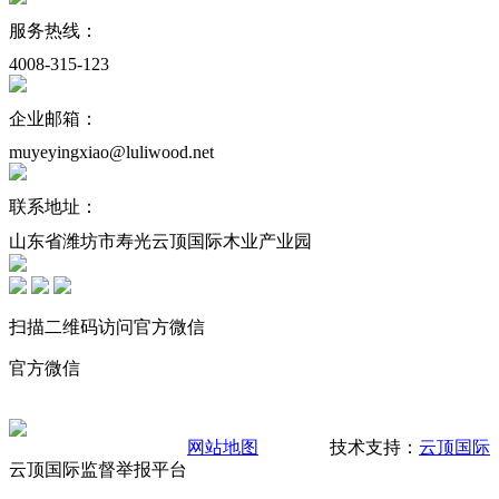
服务热线：
4008-315-123
企业邮箱：
muyeyingxiao@luliwood.net
联系地址：
山东省潍坊市寿光云顶国际木业产业园
扫描二维码访问官方微信
官方微信
网站地图
技术支持：
云顶国际
云顶国际监督举报平台