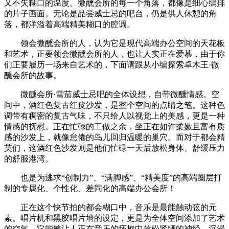
又不失糊口的温度。‎‎微醺会所的每一个角落，都像是细心编排
的片子画面。无论是品尝威士忌的吧台，仍是供人休憩的角
落，都洋溢着高端精美糊口的腔调。
领会微醺会所的人，认为它是现代高端办公空间的天花板
和艺术，正要领会微醺会所的人，也让人实正在爱慕，由于你
们正要履历一场来自艺术的，下面请跟从小编探索卓木王·微
醺会所的故事。
微醺会所·雪茄威士忌吧的全体设想，自带微醺情感。空
间中，酒红色复古红皮沙发，是整个空间的点睛之笔。这种色
调带有稠密的复古气味，不只给人以视觉上的美感，更是一种
情感的抚慰。正在忙碌的工做之余，坐正在如许柔嫩且富有质
感的沙发上，就像怠倦的鸟儿回归温暖的巢穴。而对于都会精
英们，这酒红色沙发则是他们忙碌一天后放松身体、舒缓压力
的舒服港湾。
也是为逃求“创制力”、“满脚感”、“精美度”的高端圈层打
制的专属化、个性化、差同化的高端办公会所！
正在这个快节拍的都会糊口中，音乐是最能触动弦的元
素。唱片机和黑胶唱片墙的设定，更是为全体空间添加了艺术
的空气。它能够让人正在音乐的怀抱中放松紧绷的神经，沉浸