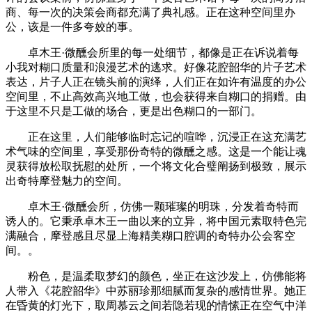
商、每一次的决策会商都充满了典礼感。正在这种空间里办
公，该是一件多夸姣的事。
卓木王·微醺会所里的每一处细节，都像是正在诉说着每
小我对糊口质量和浪漫艺术的逃求。好像花腔韶华的片子艺术
表达，片子人正在镜头前的演绎，人们正在如许有温度的办公
空间里，不止高效高兴地工做，也会获得来自糊口的捐赠。由
于这里不只是工做的场合，更是出色糊口的一部门。
正在这里，人们能够临时忘记的喧哗，沉浸正在这充满艺
术气味的空间里，享受那份奇特的微醺之感。这是一个能让魂
灵获得放松取抚慰的处所，一个将文化合璧阐扬到极致，展示
出奇特摩登魅力的空间。
卓木王·微醺会所，仿佛一颗璀璨的明珠，分发着奇特而
诱人的。它秉承卓木王一曲以来的立异，将中国元素取特色完
满融合，摩登感且尽显上海精美糊口腔调的奇特办公会客空
间。‎。
粉色，是温柔取梦幻的颜色，坐正在这沙发上，仿佛能将
人带入《花腔韶华》中苏丽珍那细腻而复杂的感情世界。她正
在昏黄的灯光下，取周慕云之间若隐若现的情愫正在空气中洋