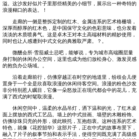
溢。这沙发好似片子里那些精美的小细节，展示出一种奇特的
浪漫糊口的表达。‎！
走廊的一侧是整拆定制的红木、金属连系的艺术格栅墙，
深厚而醇厚的红木色，是中国保守文化的色彩意味，也分发着
淡淡的木质喷鼻气。这是卓木王对本土高端材料的精妙使用，
同时也让人感遭到中式文化的典雅取严肃。‎？。
微醺会所·雪茄威士忌吧，能够说，专为城市高端圈层量
身打制的休闲办公空间，这里也成为他们放松身心、激发灵感
的抱负办公场域。‎。
沿着走廊前行，仿佛穿越正在时空的地道里，纷歧会儿便
置身于一个全是欣喜取浪漫的休闲待客空间。浪漫的粉色沙发
非分特别惹人瞩目，它像一朵怒放正在现代都会中的花儿，充
满了西式的时髦取浪漫。
休闲空间中，温柔的水晶吊灯，洒下温和的光，了红木桌
面上摆放的西式工艺品。墙上的中式挂画、墙壁的木雕粉饰、
仿佛珍珠贝壳的外形，彼此映托，互抱怨衷。这种连系的艺术
特色，就像《花腔韶华》这部片子，正在中式的故事布景下，
融入了片子的叙事节拍和表示手法，使得空间既充满了高级感