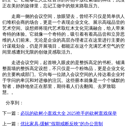
正在美好的旋律里，忘记工做中的烦末路取压力。
走廊一侧的会议空间，放眼望去，曾经不只仅是简单供人
们堆积会商的场合，更是一个表现企业文化、展示高端品尝的
艺术空间。设想师将现代艺术取红木文化完满融合，给人带来
奇特的体验。‎它就像一个奇特的，吸引着有着高品尝和立异思
维的人们前来。无论是企业的高层办理者正在这里进行主要的
计谋规划会，仍是开展项目，都能正在这个充满艺术空气的空
间里感遭到无限的创做灵感取活力。
‎走进会议空间，起首映入眼皮的是整拆高定的书柜。铺满
整面墙的整拆高定设想，不只仅是一个粉饰品，更是企业文化
的主要构成部门。它向每一位踏入会议空间的人传达着企业对
于学问的卑沉和对进修的注沉。这些册本就像是一个个缄默的
智者，静静地坐正在那里，期待着人们去翻阅、去罗致聪
慧。‎。
分享到：
下一篇：
必玩的砍树小逛戏大全 2025抢手的砍树逛戏保举
上一篇：
优比家具-缓解”假期戒断反映”的办公营制