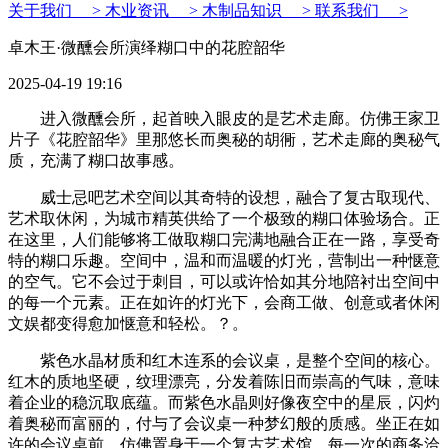
关于我们 >
木业资讯 >
木制品知识 >
联系我们 >
卓木王·微醺会所演绎糊口中的花腔韶华
2025-04-19 19:16
‎进入微醺会所，起首映入眼皮的是艺术走廊。仿佛王家卫
片子《花腔韶华》里那悠长而奥秘的胡衕，艺术走廊的奥秘气
质，充满了糊口故事感。
威士忌吧艺术空间以其奇特的设想，融合了复古取现代、
艺术取休闲，为城市精英供给了一个极致的糊口体验场合。正
在这里，人们能够将工做取糊口完满地融合正在一路，享受奇
特的糊口乐趣。‎空间中，温和而温暖的灯光，营制出一种惬意
的空气。它不会过于刺目，可以或许恰如其分地陪衬出空间中
的每一个元素。正在如许的灯光下，会商工做、创意或者休闲
文娱都变得愈加惬意和轻松。‎？。
紫色水晶材质和红木连系的会议桌，是整个空间的核心。
红木的质地坚硬，纹理漂亮，分发着陈旧而崇高的气味，意味
着企业的稳沉取底蕴。而紫色水晶则好像夜空中的星辰，闪灼
着奥秘而富丽的，付与了会议桌一种梦幻般的质感。坐正在如
许的会议桌前，仿佛置身于一个复古艺术馆，每一次的商务洽