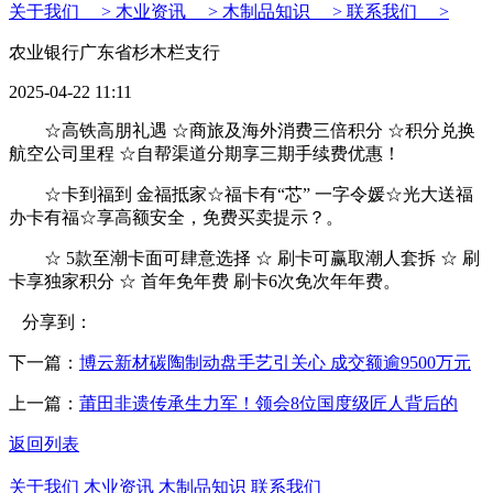
关于我们 >
木业资讯 >
木制品知识 >
联系我们 >
农业银行广东省杉木栏支行
2025-04-22 11:11
☆高铁高朋礼遇 ☆商旅及海外消费三倍积分 ☆积分兑换
航空公司里程 ☆自帮渠道分期享三期手续费优惠！
☆卡到福到 金福抵家☆福卡有“芯” 一字令媛☆光大送福
办卡有福☆享高额安全，免费买卖提示？。
☆ 5款至潮卡面可肆意选择 ☆ 刷卡可赢取潮人套拆 ☆ 刷
卡享独家积分 ☆ 首年免年费 刷卡6次免次年年费。
分享到：
下一篇：
博云新材碳陶制动盘手艺引关心 成交额逾9500万元
上一篇：
莆田非遗传承生力军！领会8位国度级匠人背后的
返回列表
关于我们
木业资讯
木制品知识
联系我们