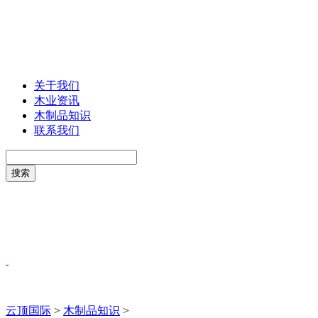
关于我们
木业资讯
木制品知识
联系我们
云顶国际
>
木制品知识
>