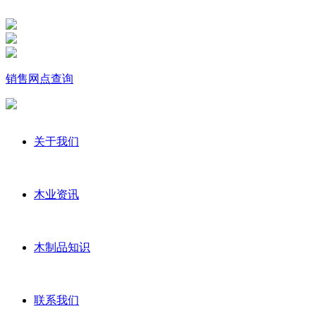
销售网点查询
关于我们
木业资讯
木制品知识
联系我们