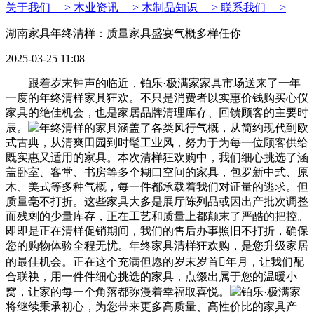
关于我们 >
木业资讯 >
木制品知识 >
联系我们 >
湖南家具年终清样：质量家具盛宴气概多样任你
2025-03-25 11:08
跟着岁末钟声的临近，铂乐·极满家家具市场送来了一年
一度的年终清样家具狂欢。不只是消费者以实惠价钱购买心仪
家具的绝佳机会，也是家居品牌清理库存、回馈顾客的主要时
辰。
年终清样的家具涵盖了各类风行气概，从简约现代到欧
式古典，从清爽田园到时髦工业风，努力于为每一位顾客供给
既实惠又适用的家具。本次清样狂欢购中，我们细心挑选了涵
盖卧室、客堂、书房等多个糊口空间的家具，包罗新中式、原
木、美式等多种气概，每一件都承载着我们对证量的逃求。但
质量毫不打折。这些家具大多是展厅陈列品或因出产批次调整
而残剩的少量库存，正在工艺和质量上都颠末了严酷的把控。
即即是正在清样促销期间，我们的售后办事照旧不打折，确保
您的购物体验全程无忧。年终家具清样狂欢购，是您升级家居
的最佳机会。正在这个充满但愿的岁末岁首年月，让我们配
合联袂，用一件件细心挑选的家具，点缀出属于您的温暖小
窝，让家的每一个角落都弥漫着幸福取喜悦。
铂乐·极满家
将继续秉承初心，为您带来更多高质量、高性价比的家具产