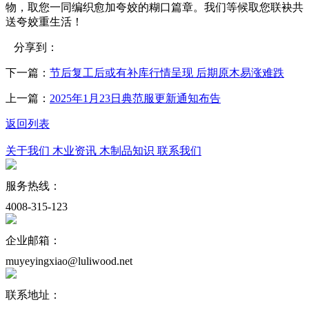
物，取您一同编织愈加夸姣的糊口篇章。我们等候取您联袂共
送夸姣重生活！
分享到：
下一篇：
节后复工后或有补库行情呈现 后期原木易涨难跌
上一篇：
2025年1月23日典范服更新通知布告
返回列表
关于我们
木业资讯
木制品知识
联系我们
服务热线：
4008-315-123
企业邮箱：
muyeyingxiao@luliwood.net
联系地址：