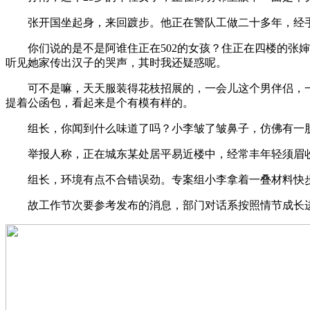
张开国坐起身，来回踱步。他正在警队工做二十多年，经手
你们说的是不是阿谁住正在502的女孩？住正在四楼的张婶
听见她家传出汉子的哭声，其时我还疑惑呢。
可不是嘛，天天服装得花枝招展的，一会儿这个男伴侣，一
提着公函包，看起来是个有模有样的。
组长，你闻到什么味道了吗？小李皱了皱鼻子，仿佛有一股
举报人称，正在城东某处居平易近楼中，经常丰年轻须眉收
组长，环境有点不合错误劲。专案组小李拿着一叠材料快步
故工作节次要参考发布的消息，部门对话系按照情节成长进