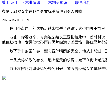
关于我们 >
木业资讯 >
木制品知识 >
联系我们 >
案例：23岁女交往17个男友玩腻后他们令人唏嘘
2025-04-01 06:59
你们小点声。刘大妈走过来插手了谈话，这孙雨可不简单，
老张，你看这个。专案组副组长王磊指着此中一份材料说，
他住处找他，发觉他把孙雨的照片贴满了整面墙，那些照片都
放下手中的案件卷，望向窗外晴朗的天空。他从未想过，正
一头烫得标致的卷发，配上精美的妆容，走正在街上老是惹
就正在街坊邻里众说纷纭的时候，警方曾经起头了奥秘查询