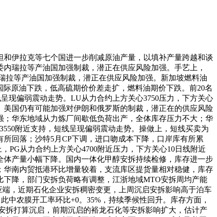
坦和伊拉克等七个国进一步削减原油产量，以填补产量跨越和谈
委内瑞拉等产油国加强制裁，潜正在供应风险加强。手艺上，
内瑞拉等产油国加强制裁，潜正在供应风险加强。新加坡燃料油
吨；国际原油下跌，低高硫期价价差走扩，燃料油期价下跌。前20名
呈现偏弱震动走势。LU从力合约上方关心3750压力，下方关心
。美国仍有可能加强对伊朗和俄罗斯的制裁，潜正在的供应风险
强；华东地域从力炼厂间歇低负荷出产，全体库存压力不大；华
3550附近支持，短线呈现偏弱震动走势。操做上，短线买卖为
所回落；沙特5月CP下调，进口吻成本下降，口岸库有所累
PG从力合约上方关心4700附近压力，下方关心10日线附近
全体产量小幅下降。国内一体化甲醇安拆持续检修，库存进一步
；华南内贸抵港环比增量较着，支流库区提货量相对稳健，库存
下降，部门安拆负荷略有调整，江浙地域MTO安拆周均产能
吨。供应端，近期石化企业安拆稠密变更，上周沉启安拆影响高于泊车
9%，此中农膜开工率环比+0。35%，持续季候性回升。库存方面，
化学等安拆打算沉启，前期沉启的裕龙石化等安拆影响扩大，估计产