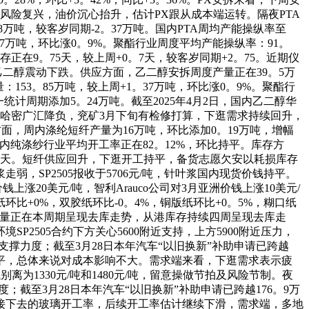
风险复兴，油价沉心抬升，估计PX跟从成本端运转。隔夜PTA
28万吨，较客岁同期-2。37万吨。国内PTA周均产能操纵率至
1。37万吨，环比涨0。9%。聚酯行业周度平均产能操纵率：91。
库存正在9。75天，较上周+0。7天，较客岁同期+2。75。近期仪
二醇震动下跌。供应方面，乙二醇安拆周度产量正在39。5万
：153。85万吨，较上周+1。37万吨，环比涨0。9%。聚酯行
统计周期添加5。24万吨。截至2025年4月2日，国内乙二醇华
，哈密广汇降负，兖矿3月下旬有检修打算，下逛需求持续回升，
面，周内涤纶短纤产量为16万吨，环比添加0。19万吨，增幅
周内纯涤纱行业平均开工率正在82。12%，环比持平。库存方
。05天。短纤供应回升，下逛开工持平，备货志愿欠安以耗损库存
SP2505报收于5706元/吨，针叶浆国内现货价钱持平。
涨20美元/吨，智利Arauco公司对3月亚洲价钱上涨10美元/
+0%，双胶纸环比-0。4%，铜版纸环比+0。5%，糊口纸
，库存量正在本周期呈现去库走势，从港库存持续四周呈现去库走
505合约下方关心5600附近支持，上方5900附近压力，
撑力度；截至3月28日本年汽车“以旧换新”补助申请已跨越
持平，总体来说对成本影响不大。需求端来看，下逛需求表示疲
离为1330元/吨和1480元/吨，留意操做节拍及风险节制。夜
截至3月28日本年汽车“以旧换新”补助申请已跨越176。9万
接下去的玻璃开工率，后续开工率估计继续下滑，需求端，多地