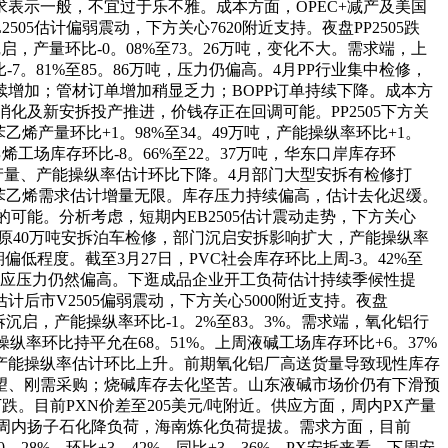
表示一般，不宜过于乐不雅。成本方面，OPEC+减产及美国
估计偏弱震动，下方关心7620附近支持。夜盘PP2505跌
，产量环比-0。08%至73。26万吨，变化不大。需求端，上
7。81%至85。86万吨，压力仍偏高。4月PP行业集中检修，
增加；管材订单增加稍显乏力；BOPP订单持续下降。成本方
化及新安拆投产推进，价钱存正在回调可能。PP2505下方关
苯乙烯产量环比+1。98%至34。49万吨，产能操纵率环比+1。
乙烯工场库存环比-8。66%至22。37万吨，华东口岸库存环
车，产量、产能操纵率估计环比下降。4月部门大型安拆有检修打
内苯乙烯需求估计增量无限。库存压力持续偏高，估计去化迟缓。
可能。分析考虑，短期内EB2505估计震动走势，下方关心
宜宾天原40万吨安拆泊车检修，部门沉启安拆影响扩大，产能操纵率
同期偏低程度。截至3月27日，PVC社会库存环比上周-3。42%至
内供应压力仍然偏高。下逛成品企业开工负荷估计持续季候性提
市V2505偏弱震动，下方关心5000附近支持。夜盘
安拆沉启，产能操纵率环比-1。2%至83。3%。需求端，氧化铝行
操纵率环比持平允在68。51%。上周液碱工场库存环比+6。37%
，产能操纵率估计环比上升。前期氧化铝厂高送货量导致现性库存
望、刚需采购；烧碱库存去化坚苦。山东液碱市场价仍有下滑预
跌。目前PXN价差至205美元/吨附近。供应方面，周内PX产量
算检修。周内扬子石化降负荷，海南炼化负荷提拔。需求方面，目前
0。28%，环比+3。42%，同比+3。36%。PX安拆来看，下周安