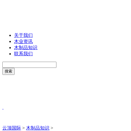
关于我们
木业资讯
木制品知识
联系我们
云顶国际
>
木制品知识
>