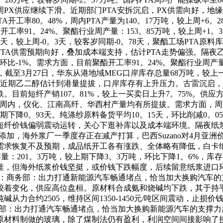
PX供应继续下滑。近期部门PTA安拆沉启，PX供需向好，地缘
A开工率80。48%，周内PTA产量为140。17万吨，较上周+6。
聚酯开工率91。24%。聚酯行业周产量：153。85万吨，较上周+
4天，较上周-0。3天，较客岁同期-0。78天，聚酯工场PTA原料
TA供需预期向好，叠加成本端支持，估计PTA走势偏强。隔夜乙
环比-1%。需求方面，目前聚酯开工率91。24%。聚酯行业周产量
，截至3月27日，华东从港地域MEG口岸库存总量68万吨，较上一
万吨。近期乙二醇估计到港量提拔，口岸库存有上升压力。古雷沉启
目前短纤产销107。81%，较上一买卖日上升7。75%。供应方
5%。周内，仪化、江南高纤、华西村产量均有所提拔。需求方面，
上期下降0。93天。纯涤纱原料备货平均10。15天，环比削减0
价钱偏弱震动运转，关心下逛补库以及成本端环境。隔夜纸浆走弱，
，海外浆厂一季度存正在减产打算，巴西Suzano对4月亚洲价钱上
恢复不及预期，成品纸开工各有涨跌、全体略有降低，白卡纸环比
本库存量：201。3万吨，较上期下降3。3万吨，环比下降1。6%
但海外纸浆价钱坚挺，或价钱下跌幅度，后续留意纸浆进口环境SP2
面：商务部：出力打通新能源汽车畅通堵点，恰当加大换购汽车的支
无较着变化，供应高位盘桓。原材料合成氨和烧碱均下跌，其于
合约2505，维持区间1350-1450元/吨区间震动，止损价钱别
部：出力打通汽车畅通堵点，恰当加大换购新能源汽车的支撑力度；
原材料制做的玻璃，除了煤制法仍有盈利，利润空间间接影响了