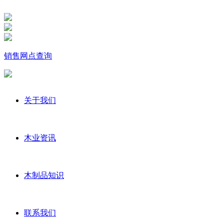
销售网点查询
关于我们
木业资讯
木制品知识
联系我们