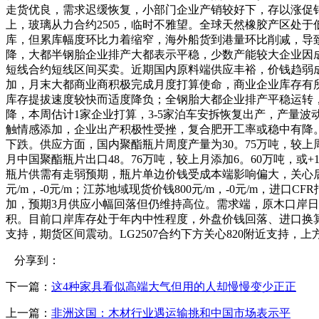
走货优良，需求迟缓恢复，小部门企业产销较好下，存以涨促
上，玻璃从力合约2505，临时不雅望。全球天然橡胶产区处
库，但累库幅度环比力着缩窄，海外船货到港量环比削减，导
降，大都半钢胎企业排产大都表示平稳，少数产能较大企业因成
短线合约短线区间买卖。近期国内原料端供应丰裕，价钱趋弱
加，月末大都商业商积极完成月度打算使命，商业企业库存有
库存提拔速度较快而适度降负；全钢胎大都企业排产平稳运转，
降，本周估计1家企业打算，3-5家泊车安拆恢复出产，产量
触情感添加，企业出产积极性受挫，复合肥开工率或稳中有降。
下跌。供应方面，国内聚酯瓶片周度产量为30。75万吨，较上周添
月中国聚酯瓶片出口48。76万吨，较上月添加6。60万吨，
瓶片供需有走弱预期，瓶片单边价钱受成本端影响偏大，关心后期
元/m，-0元/m；江苏地域现货价钱800元/m，-0元/m，
加，预期3月供应小幅回落但仍维持高位。需求端，原木口岸日均
积。目前口岸库存处于年内中性程度，外盘价钱回落、进口换
支持，期货区间震动。LG2507合约下方关心820附近支持，上
分享到：
下一篇：
这4种家具看似高端大气但用的人却慢慢变少正正
上一篇：
非洲这国：木材行业遇运输挑和中国市场表示平